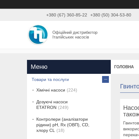
+380 (67) 360-85-22
+380 (50) 304-53-80
Офіційний дистрибютор
Італійських насосів
ГОЛОВНА
Товари та послуги
Гвинто
Хімічні насоси
224
Дозуючі насоси
Насос
ETATRON
249
також
Контролери (аналізатори
Гвинтов
рідини) рН, Rx (ОВП), CD,
викорис
хлору CL
18
перекач