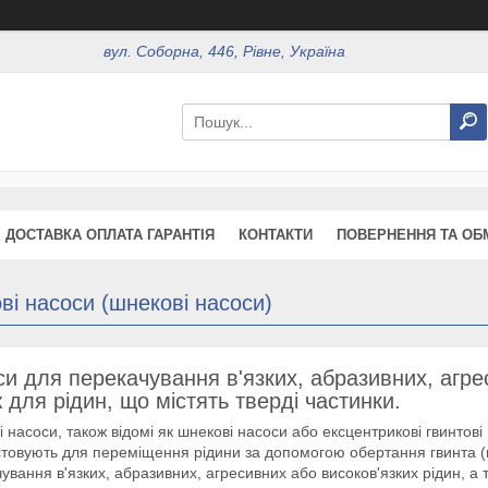
вул. Соборна, 446, Рівне, Україна
ДОСТАВКА ОПЛАТА ГАРАНТІЯ
КОНТАКТИ
ПОВЕРНЕННЯ ТА ОБ
ві насоси (шнекові насоси)
и для перекачування в'язких, абразивних, агрес
 для рідин, що містять тверді частинки.
і насоси, також відомі як шнекові насоси або ексцентрикові гвинтові 
товують для переміщення рідини за допомогою обертання гвинта (ш
ування в'язких, абразивних, агресивних або високов'язких рідин, а т