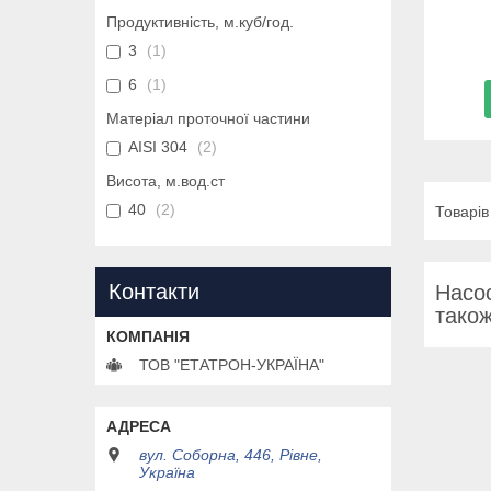
Продуктивність, м.куб/год.
3
1
6
1
Матеріал проточної частини
AISI 304
2
Висота, м.вод.ст
40
2
Контакти
Насос
також
ТОВ "ЕТАТРОН-УКРАЇНА"
вул. Соборна, 446, Рівне,
Україна