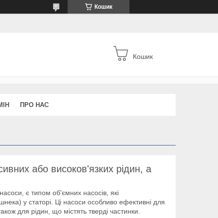
Кошик
Кошик
МІН
ПРО НАС
ивних або високов'язких рідин, а
насоси, є типом об'ємних насосів, які
нека) у статорі. Ці насоси особливо ефективні для
акож для рідин, що містять тверді частинки.