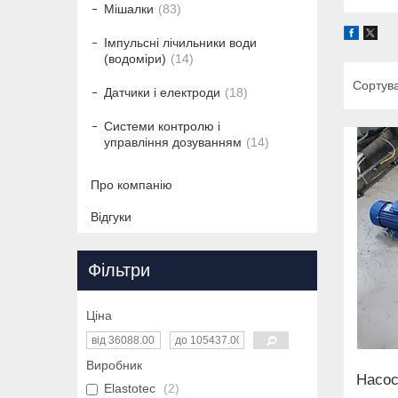
Мішалки
83
Імпульсні лічильники води
(водоміри)
14
Датчики і електроди
18
Системи контролю і
управління дозуванням
14
Про компанію
Відгуки
Фільтри
Ціна
Виробник
Насос
Elastotec
2