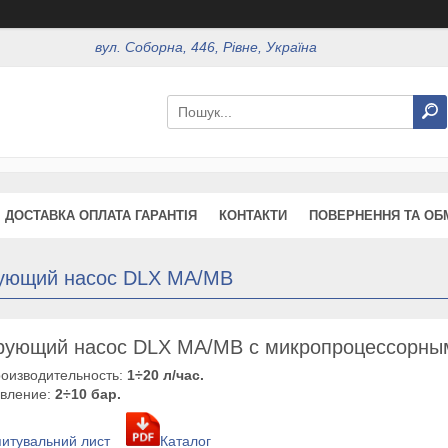
вул. Соборна, 446, Рівне, Україна
ДОСТАВКА ОПЛАТА ГАРАНТІЯ
КОНТАКТИ
ПОВЕРНЕННЯ ТА ОБ
ующий насос DLX MA/MB
рующий насос DLX MA/MB с микропроцессорны
оизводительность:
1÷20 л/час.
вление:
2÷10 бар.
итувальний лист
Каталог