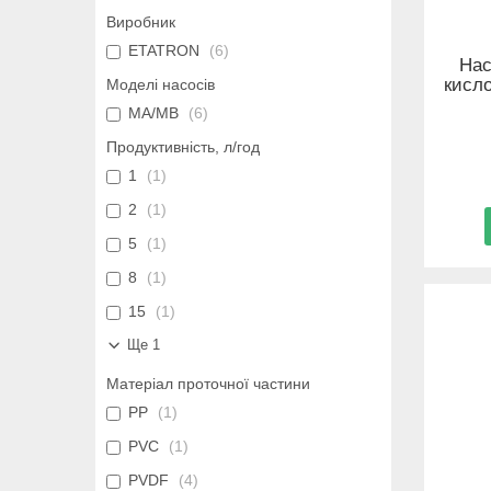
Виробник
ETATRON
6
Нас
кисл
Моделі насосів
MA/MB
6
Продуктивність, л/год
1
1
2
1
5
1
8
1
15
1
Ще 1
Матеріал проточної частини
PP
1
PVC
1
PVDF
4