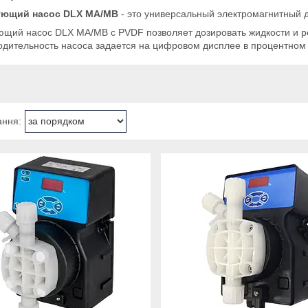
ующий насос DLX MA/MB
- это универсальный электромагнитный 
ющий насос DLX MA/MB с PVDF позволяет дозировать жидкости и ре
одительность насоса задается на цифровом дисплее в процентно