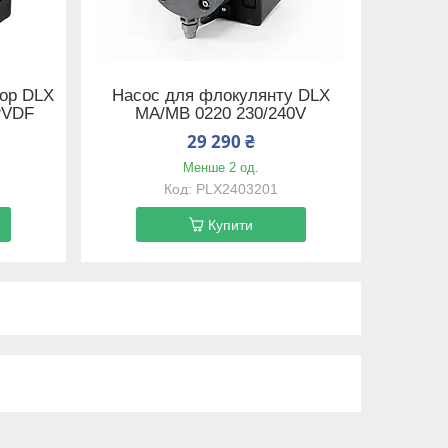
тор DLX
Насос для флокулянту DLX
PVDF
MA/MB 0220 230/240V
29 290 ₴
Менше 2 од.
PLX2403201
Купити