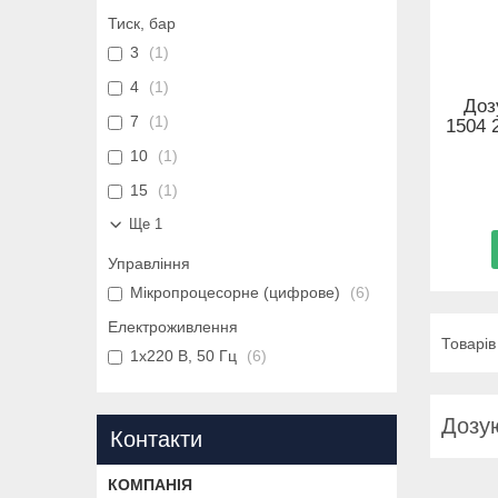
Тиск, бар
3
1
4
1
Доз
7
1
1504 
10
1
15
1
Ще 1
Управління
Мікропроцесорне (цифрове)
6
Електроживлення
1х220 В, 50 Гц
6
Дозу
Контакти