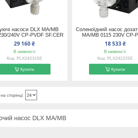
уючі насоси DLX MA/MB
Соленоїдний насос доза
230/240V CP-PVDF SF.CER
MA/MB 0115 230V CP-
29 160 ₴
18 533 ₴
В наявності
В наявності
PLX242315E
PLX242225E
Купити
Купити
ючий насос DLX MA/MB