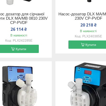
ос дозатор для сірчаної
Насос-дозатор DLX MA/M
оти DLX MA/MB 0810 230V
230V CP-PVDF
CP-PVDF
20 218 ₴
26 114 ₴
В наявності
В наявності
PLX240385E
PLX242285E
Купити
Купити