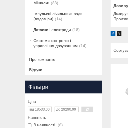
Мішалки
83
Дозир
Дозиру
Імпульсні лічильники води
Произв
(водоміри)
14
Датчики і електроди
18
Системи контролю і
управління дозуванням
14
Про компанію
Відгуки
Фільтри
Ціна
Наявність
В наявності
6