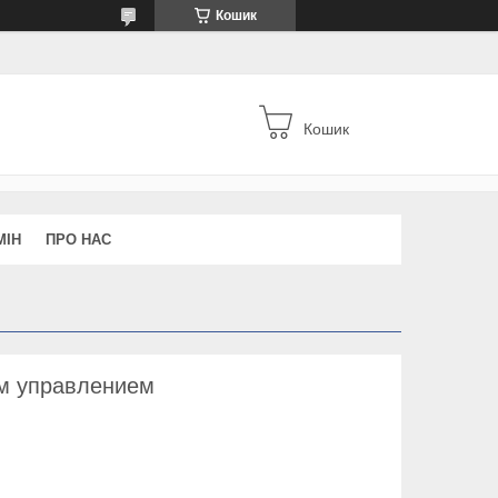
Кошик
Кошик
МІН
ПРО НАС
м управлением