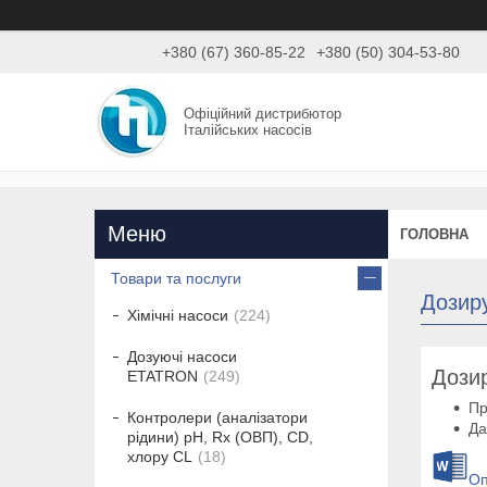
+380 (67) 360-85-22
+380 (50) 304-53-80
Офіційний дистрибютор
Італійських насосів
ГОЛОВНА
Товари та послуги
Дозир
Хімічні насоси
224
Дозуючі насоси
Дози
ETATRON
249
Пр
Контролери (аналізатори
Да
рідини) рН, Rx (ОВП), CD,
хлору CL
18
Оп