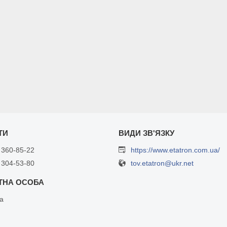
 360-85-22
https://www.etatron.com.ua/
 304-53-80
tov.etatron@ukr.net
а