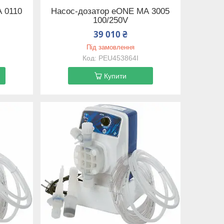
 0110
Насос-дозатор eONE MА 3005
100/250V
39 010 ₴
Під замовлення
PEU453864I
Купити