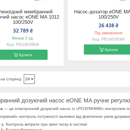
леноїдний мембранний
Насос-дозатор eONE MА
ючий насос eONE MА 1012
100/250V
100/250V
26 438 ₴
32 789 ₴
Під замовлення
Менше 2 од.
PEU453934I
PEU453954I
Купити
Купити
ранний дозуючий насос eONE MA ручне регулюв
Ma
— це електронний дозуючий насос із «РОЗУМНИМ» контролем пот
озумний» контроль потужності залежно від фактичних умов дозуван
a. Контроль витрати при зміні тиску в системі
b. Енергозбереження