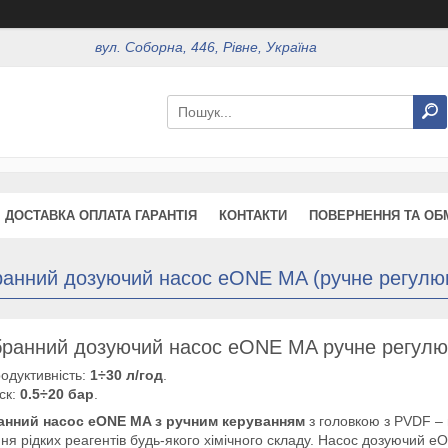
вул. Соборна, 446, Рівне, Україна
ДОСТАВКА ОПЛАТА ГАРАНТІЯ
КОНТАКТИ
ПОВЕРНЕННЯ ТА ОБ
анний дозуючий насос eONE MA (ручне регулюв
ранний дозуючий насос eONE MA ручне регулюв
одуктивність:
1÷30 л/год
.
ск:
0.5÷20 бар
.
нний насос eONE MA з ручним керуванням
з головкою з PVDF –
ня рідких реагентів будь-якого хімічного складу. Насос дозуючий