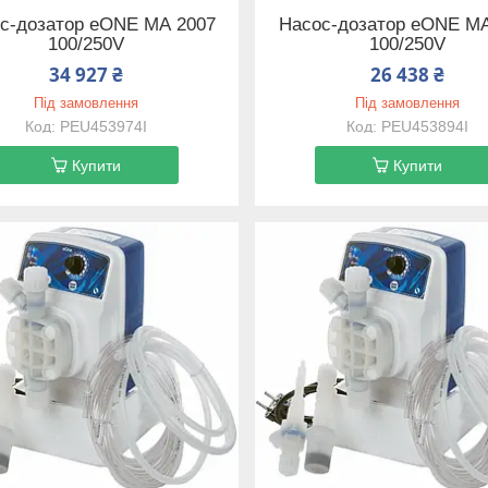
с-дозатор eONE MА 2007
Насос-дозатор eONE MА
100/250V
100/250V
34 927 ₴
26 438 ₴
Під замовлення
Під замовлення
PEU453974I
PEU453894I
Купити
Купити