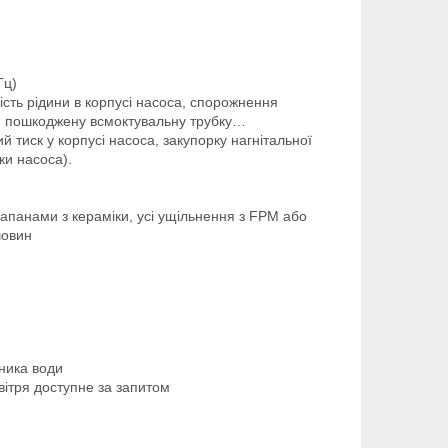
Гц)
сть рідини в корпусі насоса, спорожнення
н, пошкоджену всмоктувальну трубку…
тиск у корпусі насоса, закупорку нагнітальної
ки насоса).
лапанами з кераміки, усі ущільнення з FPM або
човин
ника води
вітря доступне за запитом