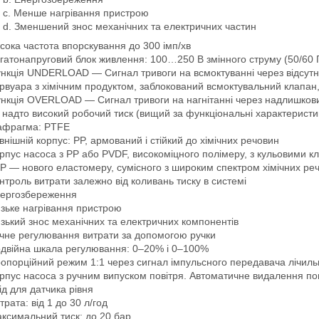
c. Менше нагрівання пристрою
d. Зменшений знос механічних та електричних частин
сока частота впорскування до 300 імп/хв
гатонапруговий блок живлення: 100…250 В змінного струму (50/60 
нкція UNDERLOAD — Сигнал тривоги на всмоктуванні через відсутні
рвуара з хімічним продуктом, заблокований всмоктувальний клапа
нкція OVERLOAD — Сигнал тривоги на нагнітанні через надлишковий 
ї, надто високий робочий тиск (вищий за функціональні характеристи
афрагма: PTFE
внішній корпус: PP, армований і стійкий до хімічних речовин
рпус насоса з PP або PVDF, високоміцного полімеру, з кульовими к
P — нового еластомеру, сумісного з широким спектром хімічних ре
нтроль витрати залежно від коливань тиску в системі
ергозбереження
зьке нагрівання пристрою
зький знос механічних та електричних компонентів
чне регулювання витрати за допомогою ручки
двійна шкала регулювання: 0–20% і 0–100%
опорційний режим 1:1 через сигнал імпульсного передавача лічиль
рпус насоса з ручним випуском повітря. Автоматичне видалення по
ід для датчика рівня
трата: від 1 до 30 л/год
ксимальний тиск: до 20 бар