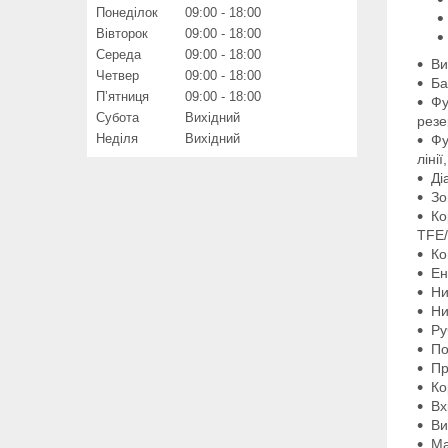
Понеділок
09:00
18:00
Вівторок
09:00
18:00
Середа
09:00
18:00
Ви
Четвер
09:00
18:00
Ба
Пʼятниця
09:00
18:00
Фу
Субота
Вихідний
резе
Неділя
Вихідний
Фу
ліні
Ді
Зо
Ко
TFE/
Ко
Ен
Ни
Ни
Ру
По
Пр
Ко
Вх
Ви
Ма