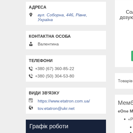
Со
вул. Соборна, 446, Рівне,
дозу
Україна
Валентина
+380 (67) 360-85-22
+380 (50) 304-53-80
https://www.etatron.com.ua/
Мемб
tov.etatron@ukr.net
eOne 
«Р
Графік роботи