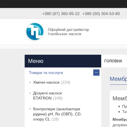
+380 (67) 360-85-22
+380 (50) 304-53-80
Офіційний дистрибютор
Італійських насосів
ГОЛОВНА
Товари та послуги
Мембр
Хімічні насоси
224
Дозуючі насоси
Мемб
ETATRON
249
Пр
Контролери (аналізатори
Ти
рідини) рН, Rx (ОВП), CD,
хлору CL
18
Мембра
дозуван