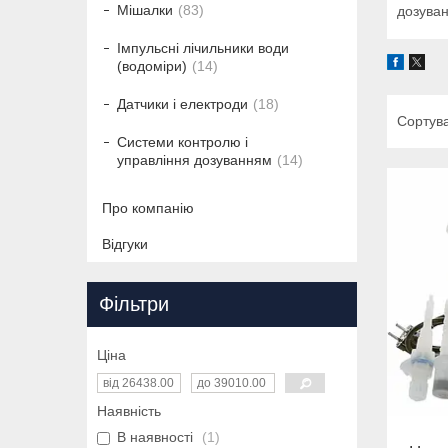
Мішалки
83
дозуван
Імпульсні лічильники води
(водоміри)
14
Датчики і електроди
18
Системи контролю і
управління дозуванням
14
Про компанію
Відгуки
Фільтри
Ціна
Наявність
В наявності
1