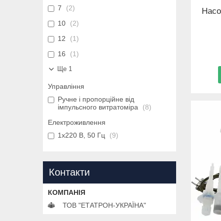
7
2
Насо
10
2
12
1
16
1
Ще 1
Управління
Ручне і пропорційне від
імпульсного витратоміра
8
Електроживлення
1х220 В, 50 Гц
9
Контакти
ТОВ "ЕТАТРОН-УКРАЇНА"