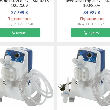
с-дозатор eONE MА 0216
Насос-дозатор eONE MА
100/250V
100/250V
27 799 ₴
34 927 ₴
Під замовлення
Під замовлення
PEU453914I
PEU453924I
Купити
Купити