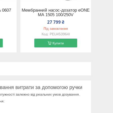
 0607
Мембранний насос-дозатор eONE
MА 1505 100/250V
27 799 ₴
Під замовлення
PEU453964I
Купити
ання витрати за допомогою ручки
ужності залежно від реальних умов дозування.
ня: