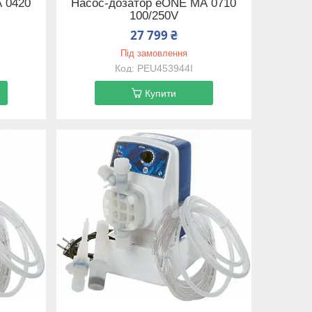
 0420
Насос-дозатор eONE MА 0710
100/250V
27 799 ₴
Під замовлення
PEU453944I
Купити