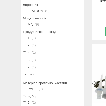
Насо
Виробник
ETATRON
9
Моделі насосів
MА
9
Продуктивність, л/год
1
1
2
1
4
1
6
1
7
1
Ще 4
Матеріал проточної частини
PVDF
9
Тиск, бар
5
2