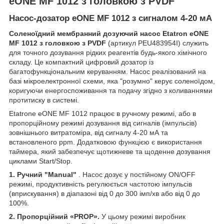
eONE MF
1012
з головкою з PVDF
Насос-дозатор eONE MF 1012 з сигналом 4-20 мА
Соленоїдний мембранний дозуючий насос Etatron eONE
MF 1012 з головкою з PVDF
(артикул PEU483954I) служить
для точного дозування рідких реагентів будь-якого хімічного
складу. Це компактний цифровий дозатор із
багатофункціональним керуванням. Насос реалізований на
базі мікроелектронної схеми, яка "розумно" керує соленоїдом,
коригуючи енергоспоживання та подачу згідно з коливаннями
протитиску в системі.
Etatrone eONE MF 1012 працює в ручному режимі, або в
пропорційному режимі дозування від сигналів (імпульсів)
зовнішнього витратоміра, від сигналу 4-20 мА та
встановленого ppm. Додатковою функцією є використання
таймера, який забезпечує щотижневе та щоденне дозування
циклами Start/Stop.
1. Ручний "Manual"
. Насос дозує у постійному ON/OFF
режимі, продуктивність регулюється частотою імпульсів
(вприскування) в діапазоні від 0 до 300 імп/хв або від 0 до
100%.
2. Пропорційний «PROP».
У цьому режимі виробник