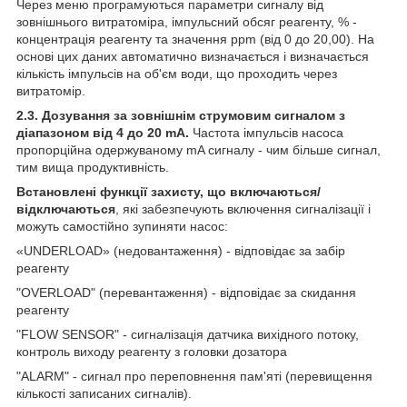
Через меню програмуються параметри сигналу від
зовнішнього витратоміра, імпульсний обсяг реагенту, % -
концентрація реагенту та значення ppm (від 0 до 20,00). На
основі цих даних автоматично визначається і визначається
кількість імпульсів на об'єм води, що проходить через
витратомір.
2.3. Дозування за зовнішнім струмовим сигналом з
діапазоном від 4 до 20 mA.
Частота імпульсів насоса
пропорційна одержуваному mA сигналу - чим більше сигнал,
тим вища продуктивність.
Встановлені функції захисту, що включаються/
відключаються
, які забезпечують включення сигналізації і
можуть самостійно зупиняти насос:
«UNDERLOAD» (недовантаження) - відповідає за забір
реагенту
"OVERLOAD" (перевантаження) - відповідає за скидання
реагенту
"FLOW SENSOR" - сигналізація датчика вихідного потоку,
контроль виходу реагенту з головки дозатора
"ALARM" - сигнал про переповнення пам'яті (перевищення
кількості записаних сигналів).