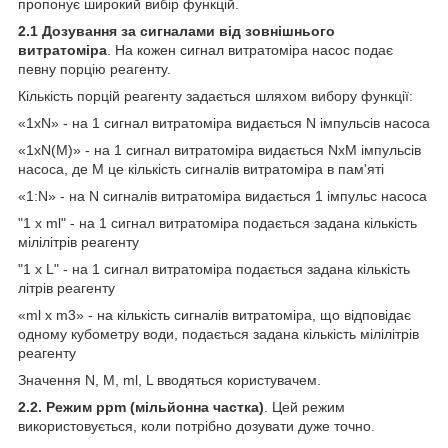
пропонує широкий вибір функцій.
2.1 Дозування за сигналами від зовнішнього
витратоміра
. На кожен сигнал витратоміра насос подає
певну порцію реагенту.
Кількість порцій реагенту задається шляхом вибору функції:
«1xN» - на 1 сигнал витратоміра видається N імпульсів насоса
«1xN(M)» - на 1 сигнал витратоміра видається NxM імпульсів
насоса, де М це кількість сигналів витратоміра в пам'яті
«1:N» - на N сигналів витратоміра видається 1 імпульс насоса
"1 x ml" - на 1 сигнал витратоміра подається задана кількість
мілілітрів реагенту
"1 x L" - на 1 сигнал витратоміра подається задана кількість
літрів реагенту
«ml x m3» - на кількість сигналів витратоміра, що відповідає
одному кубометру води, подається задана кількість мілілітрів
реагенту
Значення N, М, ml, L вводяться користувачем.
2.2. Режим ppm (мільйонна частка)
. Цей режим
використовується, коли потрібно дозувати дуже точно.