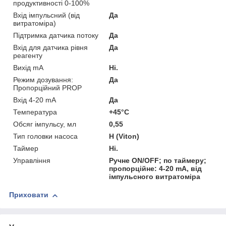
продуктивності 0-100%
Вхід імпульсний (від
Да
витратоміра)
Підтримка датчика потоку
Да
Вхід для датчика рівня
Да
реагенту
Вихід mA
Ні.
Режим дозування:
Да
Пропорційний PROP
Вхід 4-20 mA
Да
Температура
+45°C
Обсяг імпульсу, мл
0,55
Тип головки насоса
Н (Viton)
Таймер
Ні.
Управління
Ручне ON/OFF; по таймеру;
пропорційне: 4-20 mA, від
імпульсного витратоміра
Приховати