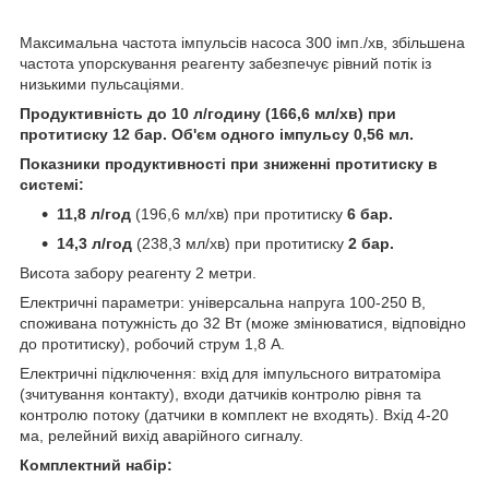
Максимальна частота імпульсів насоса 300 імп./хв, збільшена
частота упорскування реагенту забезпечує рівний потік із
низькими пульсаціями.
Продуктивність до 10 л/годину (166,6 мл/хв) при
протитиску 12 бар. Об'єм одного імпульсу 0,56 мл.
Показники продуктивності при зниженні протитиску в
системі:
11,8 л/год
(196,6 мл/хв) при протитиску
6 бар.
14,3 л/год
(238,3 мл/хв) при протитиску
2 бар.
Висота забору реагенту 2 метри.
Електричні параметри: універсальна напруга 100-250 В,
споживана потужність до 32 Вт (може змінюватися, відповідно
до протитиску), робочий струм 1,8 А.
Електричні підключення: вхід для імпульсного витратоміра
(зчитування контакту), входи датчиків контролю рівня та
контролю потоку (датчики в комплект не входять). Вхід 4-20
ма, релейний вихід аварійного сигналу.
Комплектний набір: