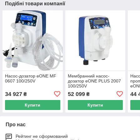
Подібні товари компанії
Насос-дозатор eONE MF
Мембранний насос-
Насо
0607 100/250V
дозатор eONE PLUS 2007
проп
100/250V
eON
34 927
52 099
44 
₴
₴
Купити
Купити
Про нас
Рейтинг не сформований