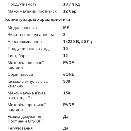
Продуктивність
10 л/год
Максимальний протитиск
12 бар
Користувацькi характеристики
Моделі насосів
MF
Висота всмоктування, м
2
Електроживлення
1х220 В, 50 Гц
Продуктивність, л/год
10
Тиск, бар
12
Матеріал насосної
PVDF
частини
Серія насоса
eONE
Кількість імпульсів за
300
хвилину
Максимальна в'їхав
150
в'язкість, сПз
Матеріал проточної
PVDF
частини
Режим дозування:
Да
Постійний ON-OFF
Регулювання
Да