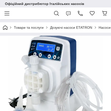
Офіційний дистрибютор Італійських насосів
Товари та послуги
Дозуючі насоси ETATRON
Насоси