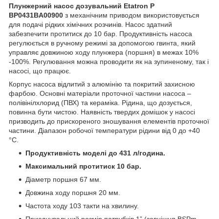
Плунжерний насос дозувальний Etatron P
BP0431BA00900
з механічним приводом використовується
для подачі рідких хімічних розчинів. Насос здатний
забезпечити протитиск до 10 бар. Продуктивність насоса
регулюється в ручному режимі за допомогою гвинта, який
управляє довжиною ходу плунжера (поршня) в межах 10%
-100%. Регулювання можна проводити як на зупиненому, так і
насосі, що працює.
Корпус насоса відлитий з алюмінію та покритий захисною
фарбою. Основні матеріали проточної частини насоса –
полівінілхлорид (ПВХ) та кераміка. Рідина, що дозується,
повинна бути чистою. Наявність твердих домішок у насосі
призводить до прискореного зношування елементів проточної
частини. Діапазон робочої температури рідини від 0 до +40
°С.
Продуктивність моделі до 431 л/година.
Максимальний протитиск 10 бар.
Діаметр поршня 67 мм.
Довжина ходу поршня 20 мм.
Частота ходу 103 такти на хвилину.
Приєднувальний розмір патрубків 1” (зовнішня BSPm