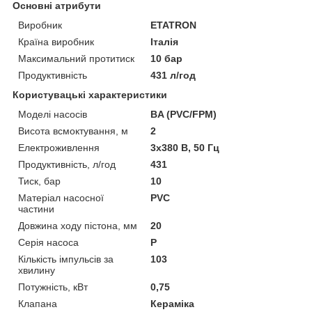
Основні атрибути
Виробник
ETATRON
Країна виробник
Італія
Максимальний протитиск
10 бар
Продуктивність
431 л/год
Користувацькi характеристики
Моделі насосів
BA (PVC/FPM)
Висота всмоктування, м
2
Електроживлення
3х380 В, 50 Гц
Продуктивність, л/год
431
Тиск, бар
10
Матеріал насосної
PVC
частини
Довжина ходу пістона, мм
20
Серія насоса
P
Кількість імпульсів за
103
хвилину
Потужність, кВт
0,75
Клапана
Кераміка