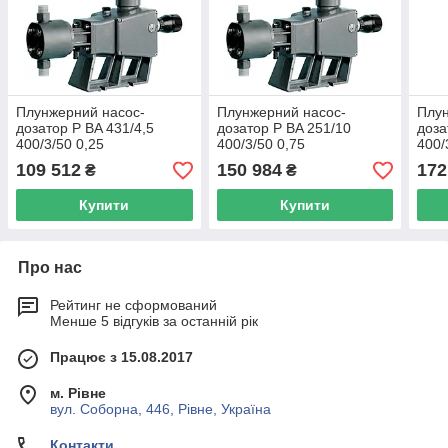
Плунжерний насос-
Плунжерний насос-
Плун
дозатор P BA 431/4,5
дозатор P BA 251/10
доза
400/3/50 0,25
400/3/50 0,75
400/
109 512
150 984
172
₴
₴
Купити
Купити
Про нас
Рейтинг не сформований
Менше 5 відгуків за останній рік
Працює з 15.08.2017
м. Рівне
вул. Соборна, 446, Рівне, Україна
Контакти