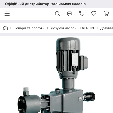
Офіційний дистрибютор Італійських насосів
Товари та послуги
Дозуючі насоси ETATRON
Дозувал