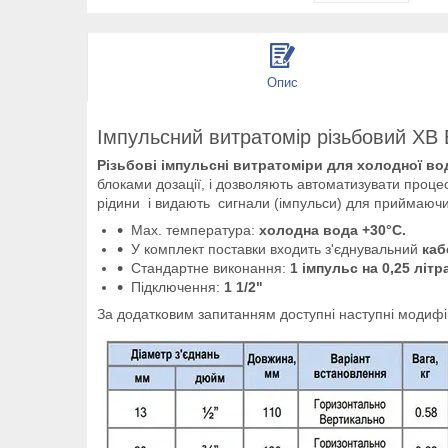
Опис
Імпульсний витратомір різьбовий ХВ Et
Різьбові імпульсні витратоміри для холодної во
блоками дозації, і дозволяють автоматизувати процес
рідини і видають сигнали (імпульси) для приймаючи
Max. температура:
холодна вода +30°C.
У комплект поставки входить з'єднувальний
каб
Стандартне виконання:
1 імпульс на 0,25 літр
Підключення:
1 1/2"
За додатковим запитанням доступні наступні модифікації