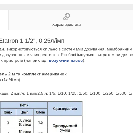
Характеристики
atron 1 1/2", 0,25л/імп
ди
, використовуються спільно з системами дозування, мембранним
 дозування хімічних реагентів. Різьбові імпульсні витратоміри для 
х пристроїв (наприклад,
дозуючий насос
).
ель 2 м
та
комплект американок
а
(
1л/4імп
).
: 2 імп/л; 1 імп/2,5 л; 1/5; 1/10; 1/25; 1/50; 1/100; 1/250; 1/500; 1