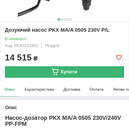
Дозуючий насос PKX MA/A 0505 230V P/L
В наявності
Код: PKX0103901
Роздріб
14 515
₴
Купити
Опис
Характеристики
Доставка
Оплата
Умови п
Опис
Насос-дозатор PKX MA/A
0505
230V/240V
PP-FPM