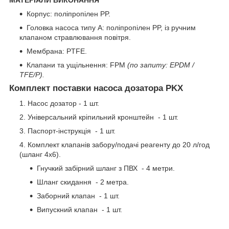
Корпус: поліпропілен PP.
Головка насоса типу А: поліпропілен PP, із ручним
клапаном стравлювання повітря.
Мембрана: PTFE.
Клапани та ущільнення: FPM
(по запиту: EPDM /
TFE/P).
Комплект поставки насоса дозатора PKX
Насос дозатор - 1 шт.
Універсальний кріпильний кронштейн - 1 шт.
Паспорт-інструкція - 1 шт.
Комплект клапанів забору/подачі реагенту до 20 л/год
(шланг 4х6).
Гнучкий забірний шланг з ПВХ - 4 метри.
Шланг скидання - 2 метра.
Заборний клапан - 1 шт.
Випускний клапан - 1 шт.