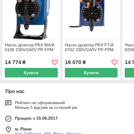
Насос-дозатор PKX MA/A
Насос-дозатор PKX FT/A
Насо
0105 230V/240V PP-FPM
0702 230V/240V PP-FPM
020
14 774
16 070
14 
₴
₴
Купити
Купити
Про нас
Рейтинг не сформований
Менше 5 відгуків за останній рік
Працює з 15.08.2017
м. Рівне
вул. Соборна, 446, Рівне, Україна