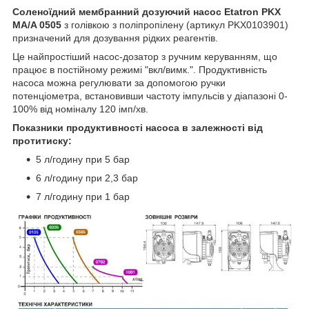
Соленоїдний мембранний дозуючий насос Etatron PKX
MA/A 0505
з голівкою з поліпропілену (артикул PKX0103901)
призначений для дозування рідких реагентів.
Це найпростіший насос-дозатор з ручним керуванням, що
працює в постійному режимі "вкл/вимк.". Продуктивність
насоса можна регулювати за допомогою ручки
потенціометра, встановивши частоту імпульсів у діапазоні 0-
100% від номіналу 120 імп/хв.
Показники продуктивності насоса в залежності від
протитиску:
5 л/годину при 5 бар
6 л/годину при 2,3 бар
7 л/годину при 1 бар