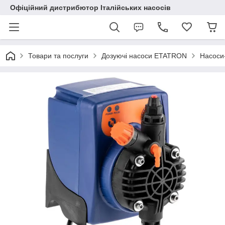
Офіційний дистрибютор Італійських насосів
Товари та послуги
Дозуючі насоси ETATRON
Насоси