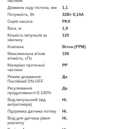
частини
Довжина ходу пістона, мм
1,1
Потужність, Вт
32Вт 0,14А
Серія насоса
PKX
Вага, кг
1,9
Кількість імпульсів за
120
хвилину
Клапана
Вітон (FPM)
Максимальна в'їхав
150
в'язкість, сПз
Матеріал проточної
PP
частини
Режим дозування:
Да
Постійний ON-OFF
Регулювання
Да
продуктивності 0-100%
Вхід імпульсний (від
Ні.
витратоміра)
Підтримка датчика потоку
Ні.
Вхід для датчика рівня
Ні.
реагенту