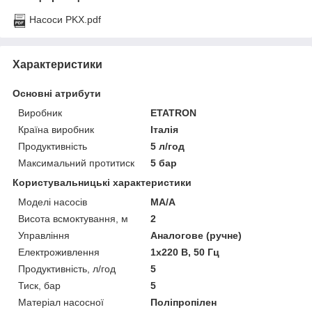
Насоси PKX.pdf
Характеристики
Основні атрибути
Виробник
ETATRON
Країна виробник
Італія
Продуктивність
5 л/год
Максимальний протитиск
5 бар
Користувальницькі характеристики
Моделі насосів
MA/A
Висота всмоктування, м
2
Управління
Аналогове (ручне)
Електроживлення
1х220 В, 50 Гц
Продуктивність, л/год
5
Тиск, бар
5
Матеріал насосної
Поліпропілен