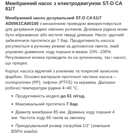
Мембранний насос з електродвигуном ST-D CA
61/7
Мембранний насос дозувальний ST-D CA 61/7
AD0061CA00100
з механічним приводом використовується
для дозування рідких хімічних розчинів. Дозована рідина може
бути абразивною або містити тверді домішки. Насос здатний
забезпечити протитиск до 7 бар. Продуктивність насоса
регулюється в ручному режимі за допомогою гвинта, який
управляє довжиною ходу поршня в межах 10% -100%.
Регулювання можна проводити як на зупиненому, так і насосі,
що працює.
Корпус насоса відлитий з алюмінію та покритий захисною
фарбою. Основні матеріали проточної частини насоса –
поліпропілен (PP), тефлон (PTFE) та кераміка. Діапазон
робочої температури рідини 4÷40 °С.
Продуктивність моделі
до 61 л/год.
Максимальний протитиск
7 бар.
Діаметр мембрани 85 мм. Довжина ходу поршня 4
мм. Частота ходу 60 тактів за хвилину.
Приєднувальний розмір патрубків 1/2” (зовнішня
BSPm різьба).