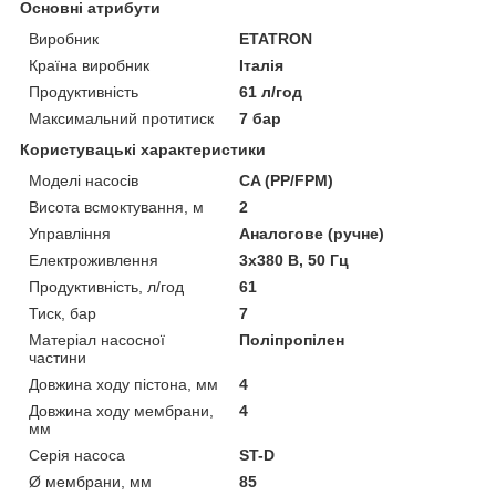
Основні атрибути
Виробник
ETATRON
Країна виробник
Італія
Продуктивність
61 л/год
Максимальний протитиск
7 бар
Користувацькi характеристики
Моделі насосів
CA (PP/FPM)
Висота всмоктування, м
2
Управління
Аналогове (ручне)
Електроживлення
3х380 В, 50 Гц
Продуктивність, л/год
61
Тиск, бар
7
Матеріал насосної
Поліпропілен
частини
Довжина ходу пістона, мм
4
Довжина ходу мембрани,
4
мм
Серія насоса
ST-D
Ø мембрани, мм
85