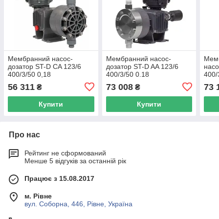
Мембранний насос-
Мембранний насос-
Мем
дозатор ST-D CA 123/6
дозатор ST-D AA 123/6
насо
400/3/50 0,18
400/3/50 0.18
400/
56 311
73 008
73 
₴
₴
Купити
Купити
Про нас
Рейтинг не сформований
Менше 5 відгуків за останній рік
Працює з 15.08.2017
м. Рівне
вул. Соборна, 446, Рівне, Україна