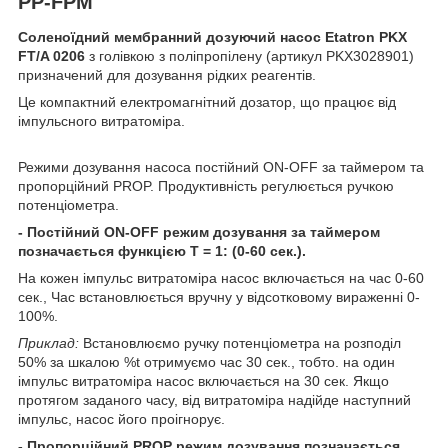
PP-FPM
Соленоїдний мембранний дозуючий насос Etatron PKX
FT/A 0206
з голівкою з поліпропілену (артикул PKX3028901)
призначений для дозування рідких реагентів.
Це компактний електромагнітний дозатор, що працює від
імпульсного витратоміра.
Режими дозування насоса постійний ON-OFF за таймером та
пропорційний PROP. Продуктивність регулюється ручкою
потенціометра.
- Постійний ON-OFF режим дозування за таймером
позначається функцією T = 1: (0-60 сек.).
На кожен імпульс витратоміра насос включається на час 0-60
сек., Час встановлюється вручну у відсотковому вираженні 0-
100%.
Приклад:
Встановлюємо ручку потенціометра на розподіл
50% за шкалою %t отримуємо час 30 сек., тобто. на один
імпульс витратоміра насос включається на 30 сек. Якщо
протягом заданого часу, від витратоміра надійде наступний
імпульс, насос його проігнорує.
- Пропорційний PROP режим дозування позначається