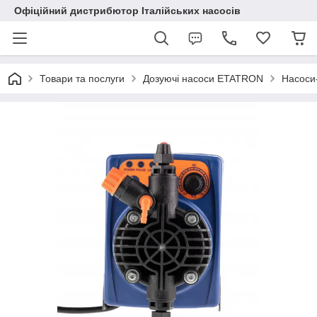
Офіційний дистрибютор Італійських насосів
Товари та послуги
Дозуючі насоси ETATRON
Насоси