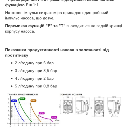
функцією F = 1:1.
На кожен імпульс витратоміра припадає один робочий
імпульс насоса, що дозує.
Перемикач функцій "F" та "T"
знаходиться на задній кришці
корпусу насоса.
Показники продуктивності насоса в залежності від
протитиску
2 л/годину при 6 бар
3 л/годину при 3,5 бар
4 л/годину при 2 бар
5 л/годину при 0,8 бар