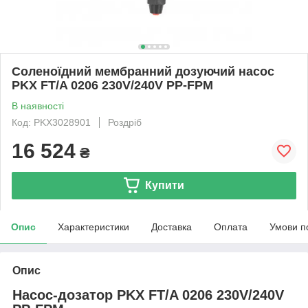
Соленоїдний мембранний дозуючий насос
PKX FT/A 0206 230V/240V PP-FPM
В наявності
Код: PKX3028901
Роздріб
16 524
₴
Купити
Опис
Характеристики
Доставка
Оплата
Умови п
Опис
Насос-дозатор PKX FT/A
0206
230V/240V