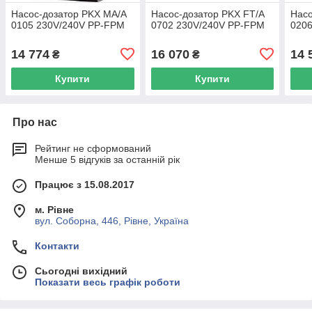
Насос-дозатор PKX MA/A
Насос-дозатор PKX FT/A
Насо
0105 230V/240V PP-FPM
0702 230V/240V PP-FPM
020
14 774
16 070
14 
₴
₴
Купити
Купити
Про нас
Рейтинг не сформований
Менше 5 відгуків за останній рік
Працює з 15.08.2017
м. Рівне
вул. Соборна, 446, Рівне, Україна
Контакти
Сьогодні вихідний
Показати весь графік роботи