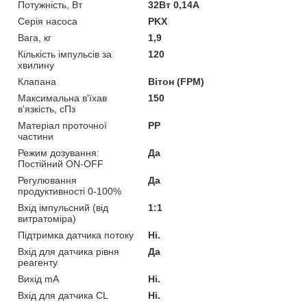
Потужність, Вт
32Вт 0,14А
Серія насоса
PKX
Вага, кг
1,9
Кількість імпульсів за
120
хвилину
Клапана
Вітон (FPM)
Максимальна в'їхав
150
в'язкість, сПз
Матеріал проточної
PP
частини
Режим дозування:
Да
Постійний ON-OFF
Регулювання
Да
продуктивності 0-100%
Вхід імпульсний (від
1:1
витратоміра)
Підтримка датчика потоку
Ні.
Вхід для датчика рівня
Да
реагенту
Вихід mA
Ні.
Вхід для датчика CL
Ні.