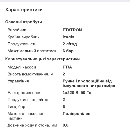
Характеристики
Основні атрибути
Виробник
ETATRON
Країна виробник
Італія
Продуктивність
2 л/год
Максимальний протитиск
6 бар
Користувальницькі характеристики
Моделі насосів
FT/A
Висота всмоктування, м
2
Управління
Ручне і пропорційне від
імпульсного витратоміра
Електроживлення
1х220 В, 50 Гц
Продуктивність, л/год
2
Тиск, бар
6
Матеріал насосної
Поліпропілен
частини
Довжина ходу пістона, мм
0,8