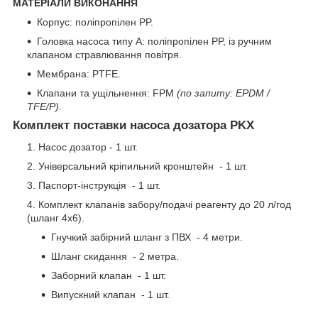
МАТЕРІАЛИ ВИКОНАННЯ
Корпус: поліпропілен PP.
Головка насоса типу А: поліпропілен PP, із ручним
клапаном стравлювання повітря.
Мембрана: PTFE.
Клапани та ущільнення: FPM
(по запиту: EPDM /
TFE/P).
Комплект поставки насоса дозатора PKX
Насос дозатор - 1 шт.
Універсальний кріпильний кронштейн - 1 шт.
Паспорт-інструкція - 1 шт.
Комплект клапанів забору/подачі реагенту до 20 л/год
(шланг 4х6).
Гнучкий забірний шланг з ПВХ - 4 метри.
Шланг скидання - 2 метра.
Заборний клапан - 1 шт.
Випускний клапан - 1 шт.