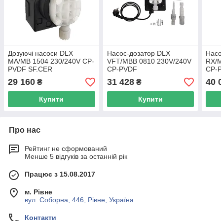
Дозуючі насоси DLX
Насос-дозатор DLX
Насо
MA/MB 1504 230/240V CP-
VFT/MBB 0810 230V/240V
RX/
PVDF SF.CER
CP-PVDF
CP-
29 160
31 428
40 
₴
₴
Купити
Купити
Про нас
Рейтинг не сформований
Менше 5 відгуків за останній рік
Працює з 15.08.2017
м. Рівне
вул. Соборна, 446, Рівне, Україна
Контакти