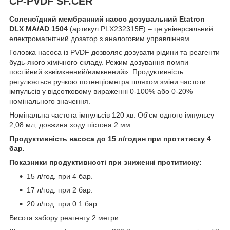
CP-PVDF SF.CER
Соленоїдний мембранний насос дозувальний Etatron
DLX MA/AD 1504
(артикул PLX232315E) – це універсальний
електромагнітний дозатор з аналоговим управлінням.
Головка насоса із PVDF дозволяє дозувати рідини та реагенти
будь-якого хімічного складу. Режим дозування помпи
постійний «ввімкнений/вимкнений». Продуктивність
регулюється ручкою потенціометра шляхом зміни частоти
імпульсів у відсотковому вираженні 0-100% або 0-20%
номінального значення.
Номінальна частота імпульсів 120 хв. Об'єм одного імпульсу
2,08 мл, довжина ходу пістона 2 мм.
Продуктивність насоса до 15 л/годин при протитиску 4
бар.
Показники продуктивності при зниженні протитиску:
15 л/год. при 4 бар.
17 л/год. при 2 бар.
20 л/год. при 0.1 бар.
Висота забору реагенту 2 метри.