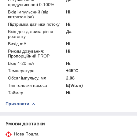
продуктивності 0-100%
Вхід імпульсний (від
Ні.
витратоміра)
Підтримка датчика потоку
Ні.
Вхід для датчика рівня
Да
реагенту
Вихід mA
Ні.
Режим дозування:
Ні.
Пропорційний PROP
Вхід 4-20 mA
Ні.
Температура
+45°C
Обсяг імпульсу, мл
2,08
Тип головки насоса
E(Viton)
Таймер
Ні.
Приховати
Умови доставки
Нова Пошта