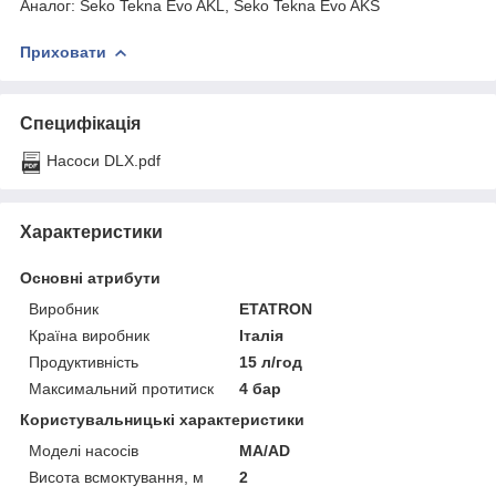
Аналог: Seko Tekna Evo AKL, Seko Tekna Evo AKS
Приховати
Специфікація
Насоси DLX.pdf
Характеристики
Основні атрибути
Виробник
ETATRON
Країна виробник
Італія
Продуктивність
15 л/год
Максимальний протитиск
4 бар
Користувальницькі характеристики
Моделі насосів
MA/AD
Висота всмоктування, м
2