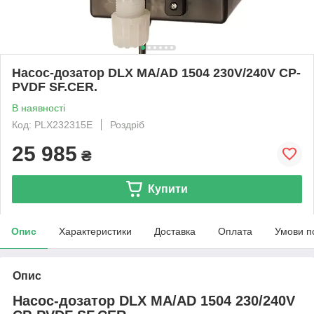
Насос-дозатор DLX MA/AD 1504 230V/240V CP-
PVDF SF.CER.
В наявності
Код: PLX232315E
Роздріб
25 985
₴
Купити
Опис
Характеристики
Доставка
Оплата
Умови п
Опис
Насос-дозатор DLX MA/AD
1504
230/240V