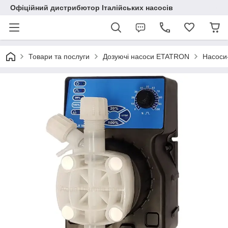
Офіційний дистрибютор Італійських насосів
Товари та послуги
Дозуючі насоси ETATRON
Насоси