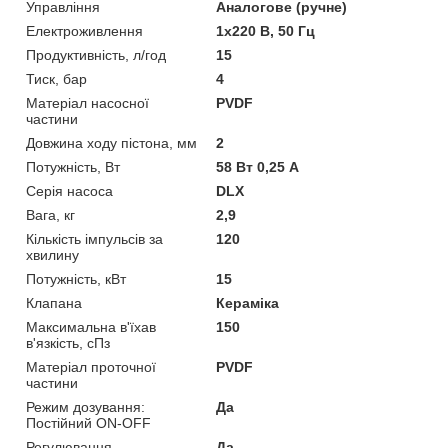
Управління
Аналогове (ручне)
Електроживлення
1х220 В, 50 Гц
Продуктивність, л/год
15
Тиск, бар
4
Матеріал насосної
PVDF
частини
Довжина ходу пістона, мм
2
Потужність, Вт
58 Вт 0,25 А
Серія насоса
DLX
Вага, кг
2,9
Кількість імпульсів за
120
хвилину
Потужність, кВт
15
Клапана
Кераміка
Максимальна в'їхав
150
в'язкість, сПз
Матеріал проточної
PVDF
частини
Режим дозування:
Да
Постійний ON-OFF
Регулювання
Да