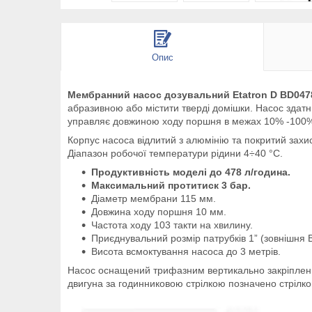
Опис
Мембранний насос дозувальний Etatron D BD04
абразивною або містити тверді домішки. Насос здатн
управляє довжиною ходу поршня в межах 10% -100%.
Корпус насоса відлитий з алюмінію та покритий захи
Діапазон робочої температури рідини 4÷40 °С.
Продуктивність моделі до 478 л/година.
Максимальний протитиск 3 бар.
Діаметр мембрани 115 мм.
Довжина ходу поршня 10 мм.
Частота ходу 103 такти на хвилину.
Приєднувальний розмір патрубків 1” (зовнішня 
Висота всмоктування насоса до 3 метрів.
Насос оснащений трифазним вертикально закріпленим 
двигуна за годинниковою стрілкою позначено стрілко