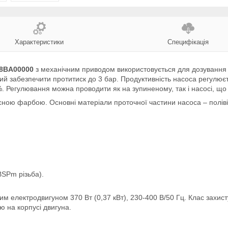
Характеристики
Специфікація
78BA00000
з механічним приводом використовується для дозування р
ий забезпечити протитиск до 3 бар. Продуктивність насоса регулює
 Регулювання можна проводити як на зупиненому, так і насосі, що
сною фарбою. Основні матеріали проточної частини насоса – поліві
BSPm різьба).
електродвигуном 370 Вт (0,37 кВт), 230-400 В/50 Гц. Клас захисту
ю на корпусі двигуна.