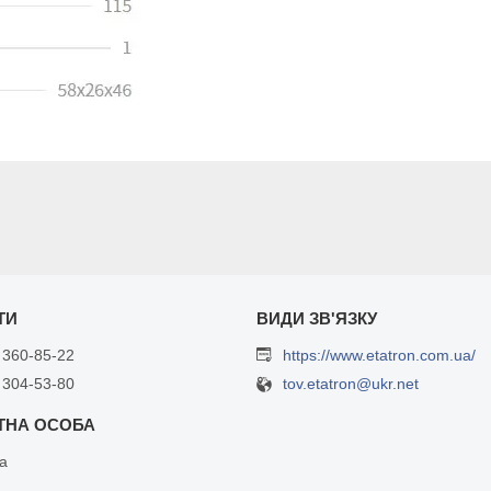
 360-85-22
https://www.etatron.com.ua/
 304-53-80
tov.etatron@ukr.net
а