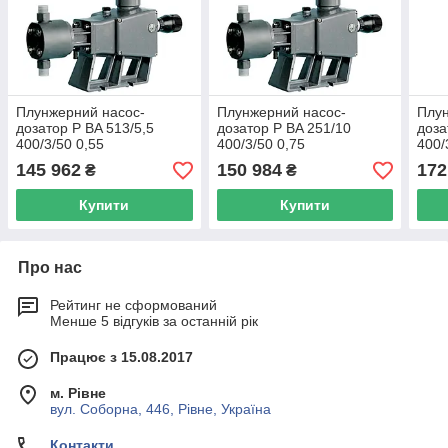
Плунжерний насос-
Плунжерний насос-
Плун
дозатор P BA 513/5,5
дозатор P BA 251/10
доза
400/3/50 0,55
400/3/50 0,75
400/
145 962
150 984
172
₴
₴
Купити
Купити
Про нас
Рейтинг не сформований
Менше 5 відгуків за останній рік
Працює з 15.08.2017
м. Рівне
вул. Соборна, 446, Рівне, Україна
Контакти