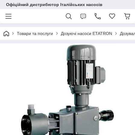
Офіційний дистрибютор Італійських насосів
Товари та послуги
Дозуючі насоси ETATRON
Дозувал