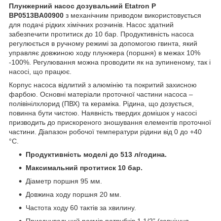
Плунжерний насос дозувальний Etatron P
BP0513BA00900
з механічним приводом використовується
для подачі рідких хімічних розчинів. Насос здатний
забезпечити протитиск до 10 бар. Продуктивність насоса
регулюється в ручному режимі за допомогою гвинта, який
управляє довжиною ходу плунжера (поршня) в межах 10%
-100%. Регулювання можна проводити як на зупиненому, так і
насосі, що працює.
Корпус насоса відлитий з алюмінію та покритий захисною
фарбою. Основні матеріали проточної частини насоса –
полівінілхлорид (ПВХ) та кераміка. Рідина, що дозується,
повинна бути чистою. Наявність твердих домішок у насосі
призводить до прискореного зношування елементів проточної
частини. Діапазон робочої температури рідини від 0 до +40
°С.
Продуктивність моделі до 513 л/година.
Максимальний протитиск 10 бар.
Діаметр поршня 95 мм.
Довжина ходу поршня 20 мм.
Частота ходу 60 тактів за хвилину.
Приєднувальний розмір патрубків 1 1/2” (зовнішня