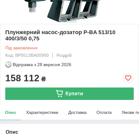
Плунжерний насос-дозатор P-BA 513/10
400/3/50 0,75
Під замовлення
Код: BP0513BA00900
Роздріб
Відправка з
28 вересня 2026
158 112
₴
Купити
Опис
Характеристики
Доставка
Оплата
Умови п
Опис