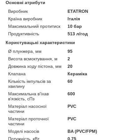
Основні атрибути
Виробник
ETATRON
Країна виробник
Італія
Максимальний протитиск
10 бар
Продуктивність
513 л/год
Користувацькi характеристики
Ø плунжера, мм
95
Висота всмоктування, м
2
Довжина ходу пістона, мм
20
Клапана
Кераміка
Кількість імпульсів за
60
хвилину
Максимальна в'їхав
600
в'язкість, сПз
Матеріал насосної
PVC
частини
Матеріал проточної
PVC
частини
Моделі насосів
BA (PVC/FPM)
Потужність, кВт
0,75