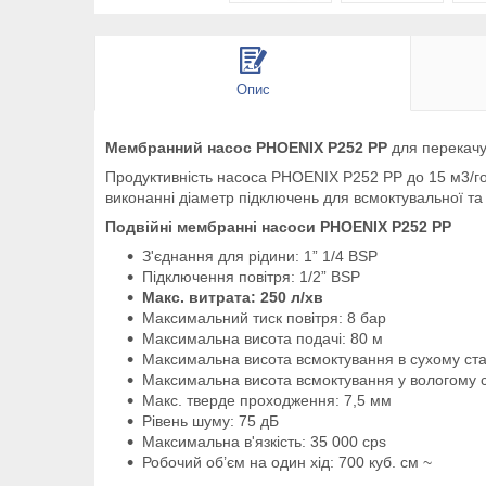
Опис
Мембранний насос PHOENIX P252 PP
для перекачув
Продуктивність насоса PHOENIX P252 PP до 15 м3/год
виконанні діаметр підключень для всмоктувальної та на
Подвійні мембранні насоси PHOENIX P252 PP
З'єднання для рідини: 1” 1/4 BSP
Підключення повітря: 1/2” BSP
Макс. витрата: 250 л/хв
Максимальний тиск повітря: 8 бар
Максимальна висота подачі: 80 м
Максимальна висота всмоктування в сухому стан
Максимальна висота всмоктування у вологому ст
Макс. тверде проходження: 7,5 мм
Рівень шуму: 75 дБ
Максимальна в'язкість: 35 000 cps
Робочий об’єм на один хід: 700 куб. см ~