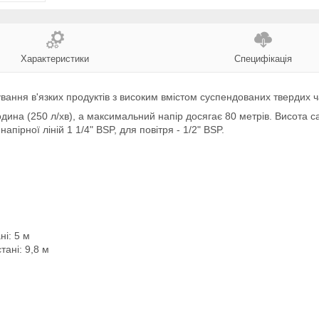
Характеристики
Специфікація
ання в'язких продуктів з високим вмістом суспендованих твердих ч
ина (250 л/хв), а максимальний напір досягає 80 метрів. Висота 
пірної ліній 1 1/4" BSP, для повітря - 1/2" BSP.
і: 5 м
ані: 9,8 м