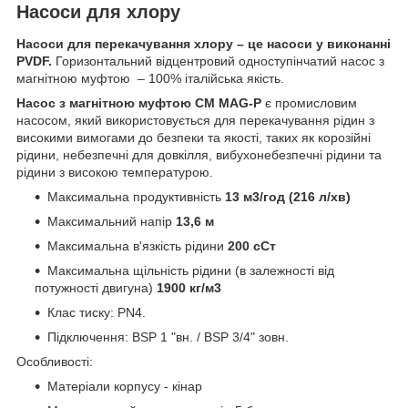
Насоси для хлору
Насоси для перекачування хлору – це насоси у виконанні
PVDF.
Горизонтальний відцентровий одноступінчатий насос з
магнітною муфтою – 100% італійська якість.
Насос з магнітною муфтою CM MAG-P
є промисловим
насосом, який використовується для перекачування рідин з
високими вимогами до безпеки та якості, таких як корозійні
рідини, небезпечні для довкілля, вибухонебезпечні рідини та
рідини з високою температурою.
Максимальна продуктивність
13 м3/год (216 л/хв)
Максимальний напір
13,6 м
Максимальна в'язкість рідини
200 сСт
Максимальна щільність рідини (в залежності від
потужності двигуна)
1900 кг/м3
Клас тиску: PN4.
Підключення: BSP 1 "вн. / BSP 3/4" зовн.
Особливості:
Матеріали корпусу - кінар