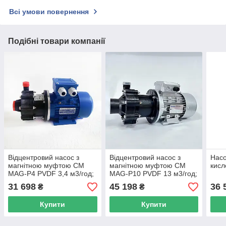
Всі умови повернення
Подібні товари компанії
Відцентровий насос з
Відцентровий насос з
Насо
магнітною муфтою CM
магнітною муфтою CM
кис
MAG-P4 PVDF 3,4 м3/год;
MAG-P10 PVDF 13 м3/год;
напір 7 м, 0,12кВт
напір 13,6 м, 0,55кВт
31 698
45 198
36 
₴
₴
Купити
Купити