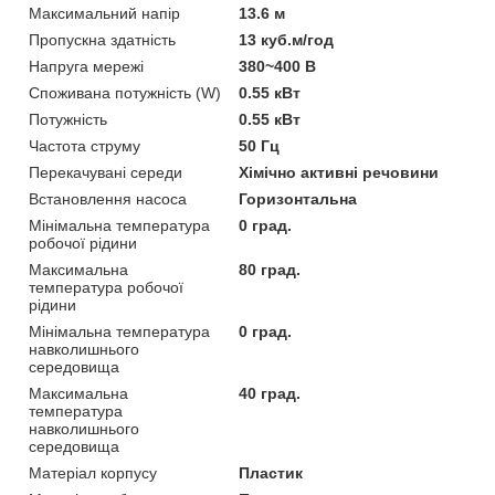
Максимальний напір
13.6 м
Пропускна здатність
13 куб.м/год
Напруга мережі
380~400 В
Споживана потужність (W)
0.55 кВт
Потужність
0.55 кВт
Частота струму
50 Гц
Перекачувані середи
Хімічно активні речовини
Встановлення насоса
Горизонтальна
Мінімальна температура
0 град.
робочої рідини
Максимальна
80 град.
температура робочої
рідини
Мінімальна температура
0 град.
навколишнього
середовища
Максимальна
40 град.
температура
навколишнього
середовища
Матеріал корпусу
Пластик