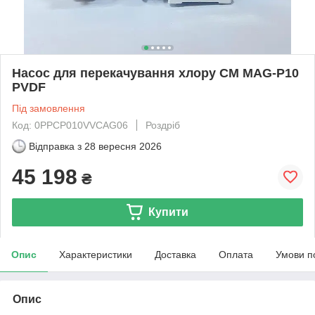
Насос для перекачування хлору CM MAG-P10
PVDF
Під замовлення
Код: 0PPCP010VVCAG06
Роздріб
Відправка з
28 вересня 2026
45 198
₴
Купити
Опис
Характеристики
Доставка
Оплата
Умови п
Опис