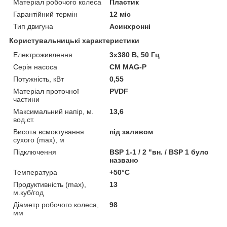
Матеріал робочого колеса
Пластик
Гарантійний термін
12 міс
Тип двигуна
Асинхронні
Користувальницькі характеристики
Електроживлення
3х380 В, 50 Гц
Серія насоса
CM MAG-P
Потужність, кВт
0,55
Матеріал проточної
PVDF
частини
Максимальний напір, м.
13,6
вод.ст.
Висота всмоктування
під заливом
сухого (max), м
Підключення
BSP 1-1 / 2 "вн. / BSP 1 було
названо
Температура
+50°C
Продуктивність (max),
13
м.куб/год
Діаметр робочого колеса,
98
мм