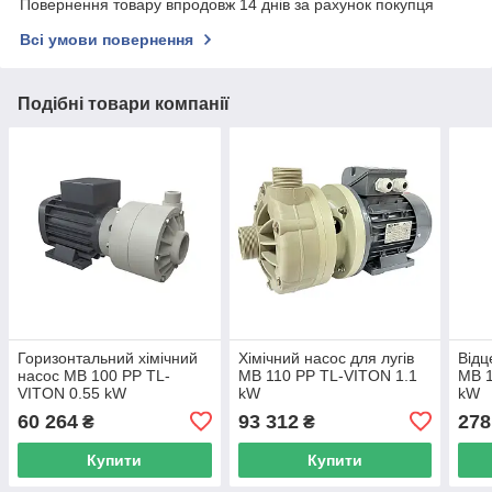
Повернення товару впродовж 14 днів за рахунок покупця
Всі умови повернення
Подібні товари компанії
Горизонтальний хімічний
Хімічний насос для лугів
Відц
насос MB 100 PP TL-
MB 110 PP TL-VITON 1.1
MB 1
VITON 0.55 kW
kW
kW
60 264
93 312
278
₴
₴
Купити
Купити