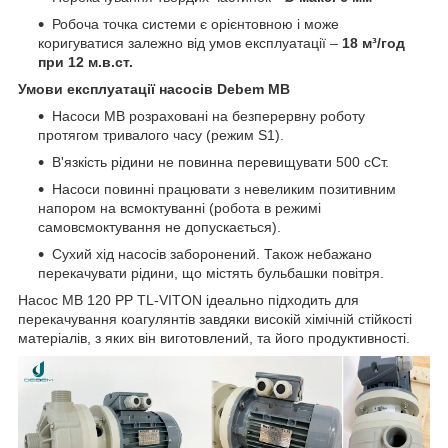
Робоча точка системи є орієнтовною і може
коригуватися залежно від умов експлуатації –
18 м³/год
при 12 м.в.ст.
Умови експлуатації насосів Debem MB
Насоси MB розраховані на безперервну роботу
протягом тривалого часу (режим S1).
В'язкість рідини не повинна перевищувати 500 сСт.
Насоси повинні працювати з невеликим позитивним
напором на всмоктуванні (робота в режимі
самовсмоктування не допускається).
Сухий хід насосів заборонений. Також небажано
перекачувати рідини, що містять бульбашки повітря.
Насос MB 120 PP TL-VITON ідеально підходить для
перекачування коагулянтів завдяки високій хімічній стійкості
матеріалів, з яких він виготовлений, та його продуктивності.