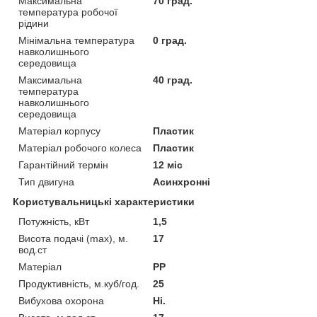
Максимальна
70 град.
температура робочої
рідини
Мінімальна температура
0 град.
навколишнього
середовища
Максимальна
40 град.
температура
навколишнього
середовища
Матеріал корпусу
Пластик
Матеріал робочого колеса
Пластик
Гарантійний термін
12 міс
Тип двигуна
Асинхронні
Користувальницькі характеристики
Потужність, кВт
1,5
Висота подачі (max), м.
17
вод.ст
Матеріал
PP
Продуктивність, м.куб/год.
25
Вибухова охорона
Ні.