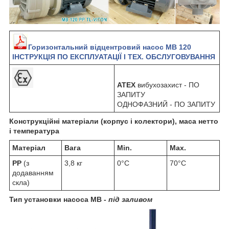
Горизонтальний відцентровий насос MB 120
ІНСТРУКЦІЯ ПО ЕКСПЛУАТАЦІЇ І ТЕХ. ОБСЛУГОВУВАННЯ
ATEX
вибухозахист - ПО
ЗАПИТУ
ОДНОФАЗНИЙ - ПО ЗАПИТУ
Конструкційні матеріали (корпус і колектори), маса нетто
і температура
Матеріал
Вага
Min.
Max.
PP
(з
3,8 кг
0°C
70°C
додаванням
скла)
Тип установки насоса MB -
під заливом