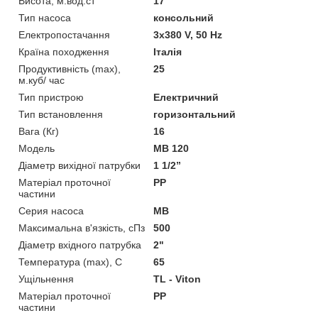
Висота, м.вод.ст
17
Тип насоса
консольний
Електропостачання
3х380 V, 50 Hz
Країна походження
Італія
Продуктивність (max),
25
м.куб/ час
Тип пристрою
Електричний
Тип встановлення
горизонтальний
Вага (Кг)
16
Мoдель
МВ 120
Діаметр вихідної патрубки
1 1/2”
Матеріал проточної
PP
частини
Серия насоса
MB
Максимальна в'язкість, сПз
500
Діаметр вхідного патрубка
2"
Температура (max), С
65
Ущільнення
TL - Viton
Матеріал проточної
PP
частини