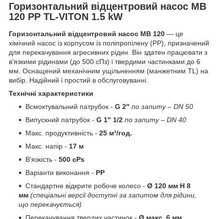
Горизонтальний відцентровий насос MB
120 PP TL-VITON 1.5 kW
Горизонтальний відцентровий насос MB 120
— це
хімічний насос із корпусом із поліпропілену (PP), призначений
для перекачування агресивних рідин. Він здатен працювати з
в’язкими рідинами (до 500 сПз) і твердими частинками до 6
мм. Оснащений механічним ущільненням (манжетним TL) на
вибір. Надійний і простий в обслуговуванні.
Технічні характеристики
Всмоктувальний патрубок -
G 2″
по запиту
– DN 50
Випускний патрубок -
G 1″ 1/2
по запиту – DN 40
Макс. продуктивність -
25 м³/год.
Макс. напір -
17 м
В'язкість -
500 cPs
Варіанти виконання -
PP
Стандартне відкрите робоче колесо -
Ø 120 мм H 8
мм
(спеціальні версії доступні за запитом для рідини,
що перекачується)
Перекачування твердих частинок -
Ø макс. 6 мм