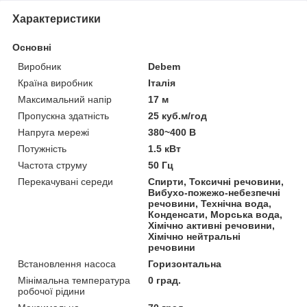
Характеристики
Основні
Виробник
Debem
Країна виробник
Італія
Максимальний напір
17 м
Пропускна здатність
25 куб.м/год
Напруга мережі
380~400 В
Потужність
1.5 кВт
Частота струму
50 Гц
Перекачувані середи
Спирти, Токсичні речовини,
Вибухо-пожежо-небезпечні
речовини, Технічна вода,
Конденсати, Морська вода,
Хімічно активні речовини,
Хімічно нейтральні
речовини
Встановлення насоса
Горизонтальна
Мінімальна температура
0 град.
робочої рідини