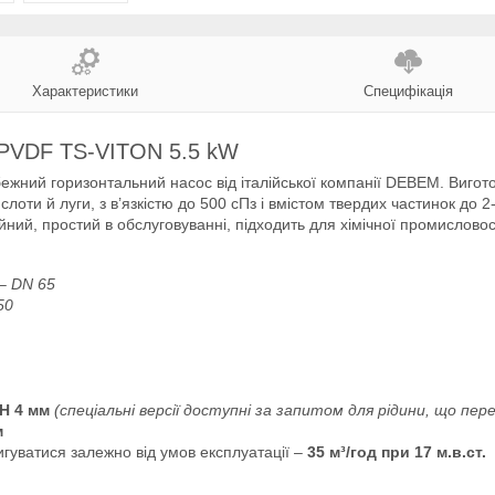
Характеристики
Специфікація
 PVDF TS-VITON 5.5 kW
жний горизонтальний насос від італійської компанії DEBEM. Вигот
ислоти й луги, з в’язкістю до 500 сПз і вмістом твердих частинок 
йний, простий в обслуговуванні, підходить для хімічної промисловос
– DN 65
50
 H 4 мм
(спеціальні версії доступні за запитом для рідини, що пер
м
игуватися залежно від умов експлуатації –
35 м³/год при 17 м.в.ст.