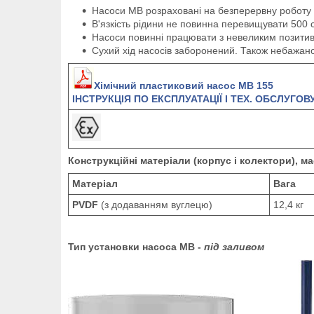
Насоси MB розраховані на безперервну роботу 
В'язкість рідини не повинна перевищувати 500 с
Насоси повинні працювати з невеликим позитив
Сухий хід насосів заборонений. Також небажано
Хімічний пластиковий насос MB 155
ІНСТРУКЦІЯ ПО ЕКСПЛУАТАЦІЇ І ТЕХ. ОБСЛУГО
Конструкційні матеріали (корпус і колектори), ма
Матеріал
Вага
PVDF
(з додаванням вуглецю)
12,4 кг
Тип установки насоса MB -
під заливом