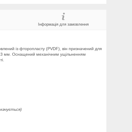
Інформація для замовлення
овлений із фторопласту (PVDF), він призначений для
до 2-3 мм. Оснащений механічним ущільненням
ті.
екачується)