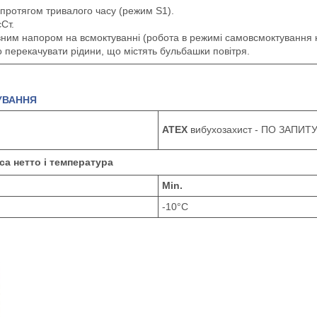
протягом тривалого часу (режим S1).
Ст.
ним напором на всмоктуванні (робота в режимі самовсмоктування н
 перекачувати рідини, що містять бульбашки повітря.
ВУВАННЯ
ATEX
вибухозахист - ПО ЗАПИТ
са нетто і температура
Min.
-10°C