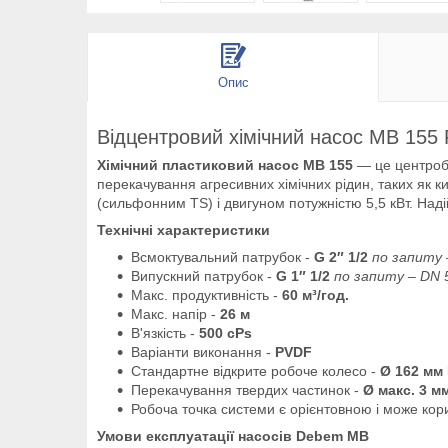
Опис
Відцентровий хімічний насос MB 155
Хімічний пластиковий насос MB 155
— це центробе
перекачування агресивних хімічних рідин, таких як к
(сильфонним TS) і двигуном потужністю 5,5 кВт. Наді
Технічні характеристики
Всмоктувальний патрубок -
G 2″ 1/2
по запиту
Випускний патрубок -
G 1″ 1/2
по запиту – DN 
Макс. продуктивність -
60 м³/год.
Макс. напір -
26 м
В'язкість -
500 cPs
Варіанти виконання -
PVDF
Стандартне відкрите робоче колесо -
Ø 162 мм
Перекачування твердих частинок -
Ø макс. 3 м
Робоча точка системи є орієнтовною і може кор
Умови експлуатації насосів Debem MB